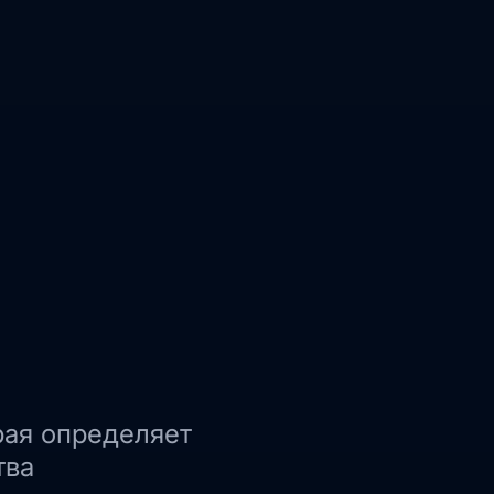
рая определяет
тва