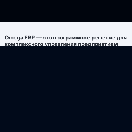
Omega ERP — это программное решение для
комплексного управления предприятием
(Enterprise Resource Planning, ERP), которое
объединяет финансовые, договорные и
операционные процессы в едином
цифровом пространстве.
Система обеспечивает прозрачность операций,
контроль исполнения обязательств и точный учет
затрат по заказам и договорам.
Omega ERP повышает управляемость предприятия,
ускоряет согласование документов, снижает
финансовые риски и обеспечивает прозрачный
контроль экономики производства.