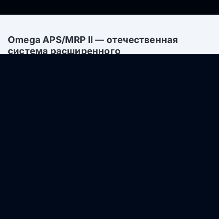
Omega APS/
MRP II —
отечественная
система расширенного
производственного планирования и
управления ресурсами, предназначенная
для цифровизации промышленного
производства.
Модуль объединяет планирование потребности в
материалах (MRP II) и оперативное
производственное планирование с учетом
ограничений (APS), обеспечивая единый цифровой
контур управления.
Решение позволяет в реальном времени
формировать и корректировать производственные
графики, балансировать загрузку оборудования,
персонала и материалов, повышая точность
планирования, сокращая сроки выполнения заказов