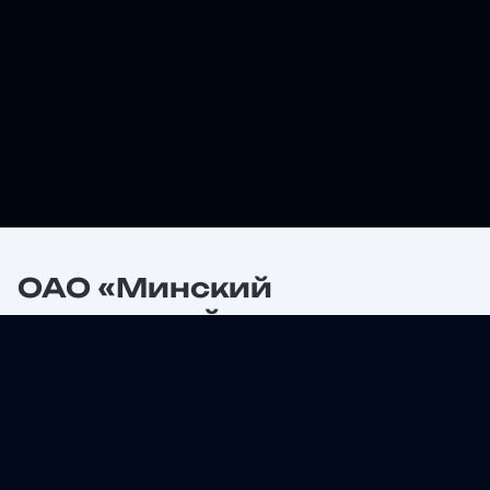
ОАО «Минский
тракторный завод»
Один из крупнейших мировых производителей
тракторов. Продукция предприятия экспортируется
более чем в 60 стран.