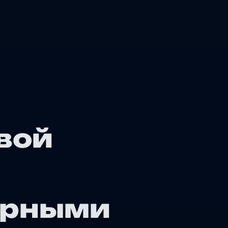
вой
ерными