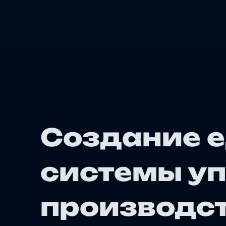
Создание 
системы у
производс