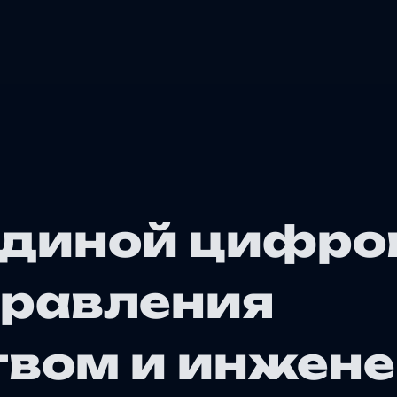
единой цифро
правления
твом и инжен