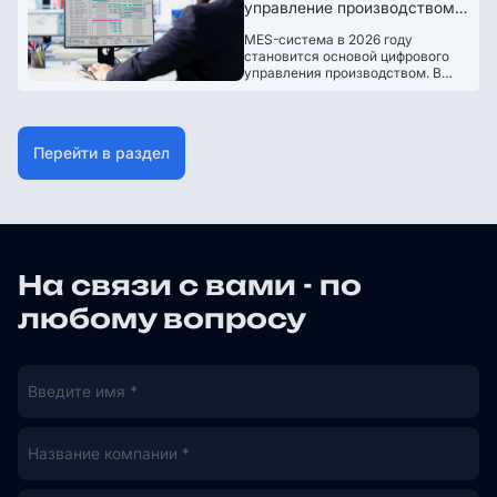
управление производством и
почему нельзя игнорировать
MES-система в 2026 году
цифровизацию
становится основой цифрового
управления производством. В
статье — ключевые тренды: ИИ,
APS-планирование, работа в
реальном времени, цифровая
прослеживаемость и интеграция
Перейти в раздел
с оборудованием. Объясняем,
почему MES уже необходима
современным предприятиям.
На связи с вами - по
любому вопросу