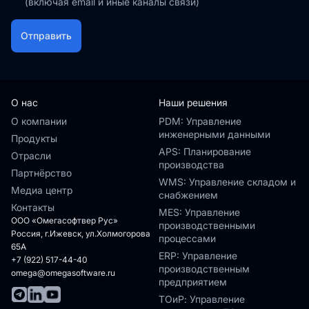
(включая email и иные каналы связи)
Отправить
О нас
Наши решения
О компании
PDM: Управление
инженерными данными
Продукты
APS: Планирование
Отрасли
производства
Партнёрство
WMS: Управление складом и
Медиа центр
снабжением
Контакты
MES: Управление
ООО «Омегасофтвер Рус»
производственными
Россия, г.Ижевск, ул.Холмогорова
процессами
65А
ERP: Управление
+7 (922) 517-44-40
производственным
omega@omegasoftware.ru
предприятием
ТОиР: Управление