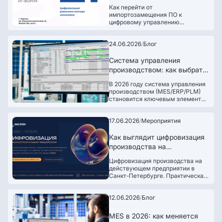
производства и управление
Как перейти от
на отечественном ПО
импортозамещения ПО к
цифровому управлению
производством? На ПроIT-2026
Алексей Кирьянов представит
24.06.2026
/
Блог
практический опыт применения
Omega Production и расскажет о
построении единого цифрового
Система управления
контура управления
производством: как выбрать
производственными процессами.
в 2026 году — 10 ключевых
В 2026 году система управления
критериев для
производством (MES/ERP/PLM)
промышленного предприятия
становится ключевым элементом
конкурентоспособности
промышленного предприятия. От
17.06.2026
/
Мероприятия
того, насколько точно выстроено
планирование, учет ресурсов,
работа склада, оборудования и
Как выглядит цифровизация
инженерных данных, напрямую
производства на
зависят сроки выполнения
действующем заводе:
заказов, загрузка мощностей и
Цифровизация производства на
практическая конференция в
себестоимость продукции.
действующем предприятии в
Санкт-Петербурге
Санкт-Петербурге. Практическая
конференция: реальное
внедрение Omega Production.
12.06.2026
/
Блог
MES в 2026: как меняется